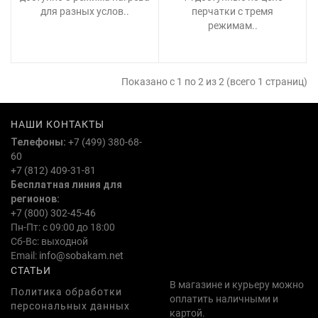
для разных услов..
перчатки с тремя
режимам..
Показано с 1 по 2 из 2 (всего 1 страниц)
НАШИ КОНТАКТЫ
Телефоны:
+7 (499) 380-68-
60
+7 (812) 409-31-81
Бесплатная линия для
регионов:
+7 (800) 302-45-46
Пн-Пт: с 09:00 до 18:00
Сб-Вс: выходной
Email:
info@sobakam.net
СТАТЬИ
В магазине и курьеру можно
Политика обработки
оплатить наличными и
персональных данных
картой.