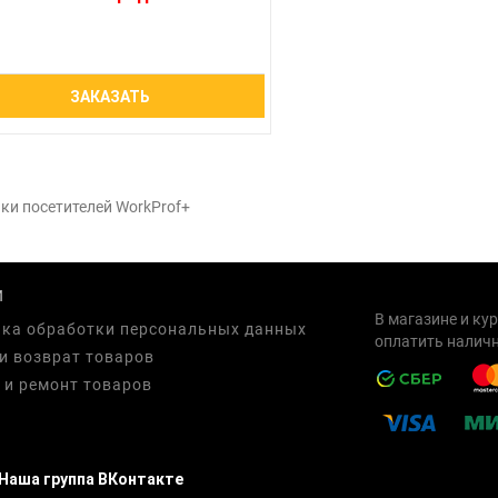
ЗАКАЗАТЬ
ки посетителей WorkProf+
И
В магазине и ку
ка обработки персональных данных
оплатить наличн
и возврат товаров
 и ремонт товаров
Наша группа ВКонтакте