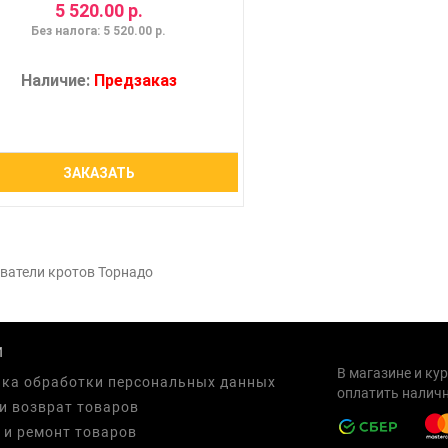
5 520.00 р.
Без налога: 5 520.00 р.
Наличие:
Предзаказ
ЗАКАЗАТЬ
ватели кротов Торнадо
И
В магазине и ку
ка обработки персональных данных
оплатить наличн
и возврат товаров
 и ремонт товаров