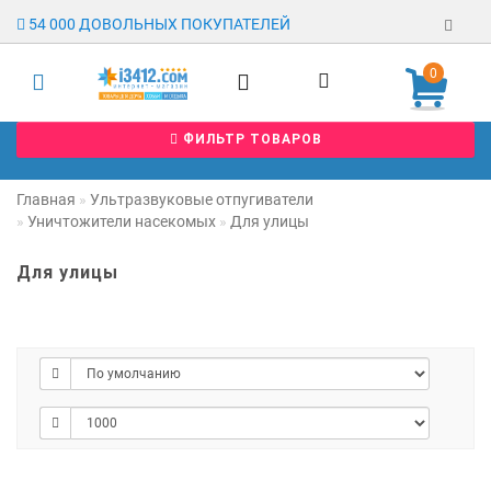
54 000 ДОВОЛЬНЫХ ПОКУПАТЕЛЕЙ
0
Регистрация
ФИЛЬТР ТОВАРОВ
Авторизация
Гарантия
Главная
Ультразвуковые отпугиватели
Уничтожители насекомых
Для улицы
Доставка
Для улицы
Оплата
Отзывы
О магазине
Заявка на
опт
Контакты