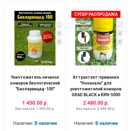
СУПЕР РАСПРОДАЖА
Мои
закладки
0
Сравнение
товаров
0
Уничтожитель личинок
Аттрактант-приманка
комаров биологический
"Нонаналь" для
"Биоларвицид-100"
уничтожителей комаров
GRAD BLACK и KRN-5000
1 450.00 р.
2 480.00 р.
Без налога: 1 450.00 р.
Без налога: 2 480.00 р.
Наличие:
В наличии
Наличие:
В наличии