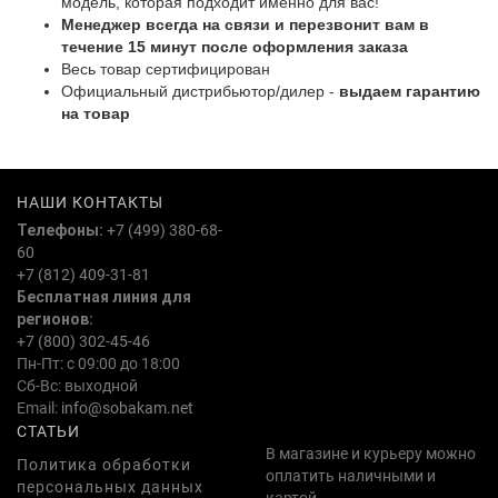
модель, которая подходит именно для вас!
Менеджер всегда на связи и перезвонит вам в
течение 15 минут после оформления заказа
Весь товар сертифицирован
Официальный дистрибьютор/дилер -
выдаем гарантию
на товар
НАШИ КОНТАКТЫ
Телефоны:
+7 (499) 380-68-
60
+7 (812) 409-31-81
Бесплатная линия для
регионов:
+7 (800) 302-45-46
Пн-Пт: с 09:00 до 18:00
Сб-Вс: выходной
Email:
info@sobakam.net
СТАТЬИ
В магазине и курьеру можно
Политика обработки
оплатить наличными и
персональных данных