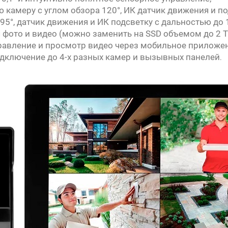
камеру с углом обзора 120°, ИК датчик движения и по
95°, датчик движения и ИК подсветку с дальностью до 
я фото и видео (можно заменить на SSD объемом до 2 Т
равление и просмотр видео через мобильное приложен
дключение до 4-х разных камер и вызывных панелей
.