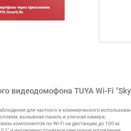
о видеодомофона TUYA Wi-Fi "SkyN
аблюдения для частного и коммерческого использован
сплеем, вызывная панель и уличная камера;
вязь компонентов по Wi-Fi на дистанции до 100 м;
0,1" и интуитивно понятное сенсорное управление;