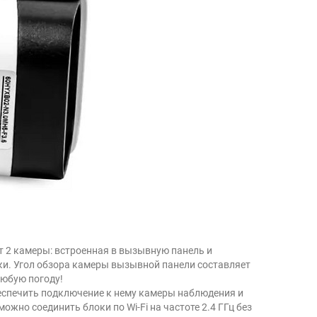
ят 2 камеры: встроенная в вызывную панель и
ки. Угол обзора камеры вызывной панели составляет
любую погоду!
еспечить подключение к нему камеры наблюдения и
жно соединить блоки по Wi-Fi на частоте 2.4 ГГц без