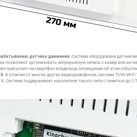
срабатыванию датчика движения.
Система оборудована датчиком
на позволяют организовать непрерывную запись с камер или акти
кже присылает на смартфон владельца оповещение об этом событии
Гб
. В отличие от многих других видеодомофонов, система TUYA Wi-Fi
Гб. Система поддерживает накопители такого типа с памятью до 2 