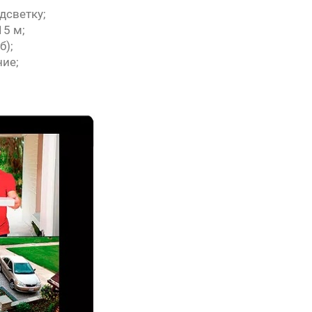
дсветку;
15 м;
б);
ие;