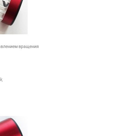
авлением вращения
й;