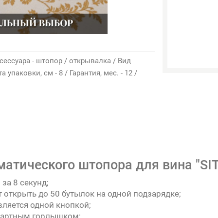
аксессуара - штопор / открывалка / Вид
паковки, см - 8 / Гарантия, мес. - 12 /
атического штопора для вина "SITI
за 8 секунд;
 открыть до 50 бутылок на одной подзарядке;
вляется одной кнопкой;
ндартным горлышком;