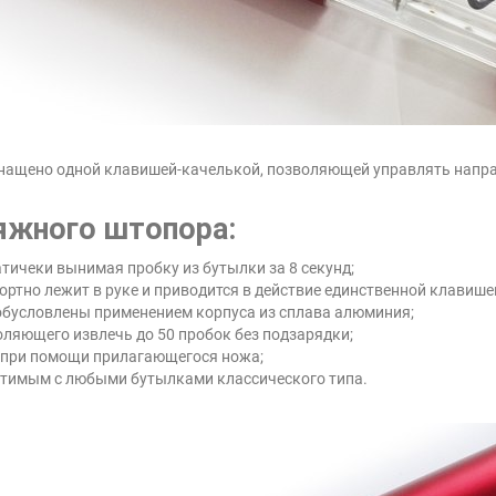
снащено одной клавишей-качелькой, позволяющей управлять напр
жного штопора:
тичеки вынимая пробку из бутылки за 8 секунд;
ортно лежит в руке и приводится в действие единственной клавише
обусловлены применением корпуса из сплава алюминия;
оляющего извлечь до 50 пробок без подзарядки;
о при помощи прилагающегося ножа;
стимым с любыми бутылками классического типа.