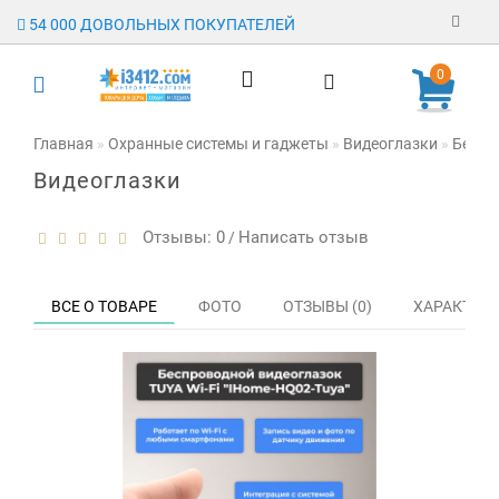
54 000 ДОВОЛЬНЫХ ПОКУПАТЕЛЕЙ
Регистрация
0
Авторизация
Главная
Охранные системы и гаджеты
Видеоглазки
Беспр
Видеоглазки
Гарантия
Доставка
Отзывы: 0
Написать отзыв
/
Оплата
ВСЕ О ТОВАРЕ
ФОТО
ОТЗЫВЫ (0)
ХАРАКТЕР
Отзывы
О магазине
Заявка на
опт
Контакты