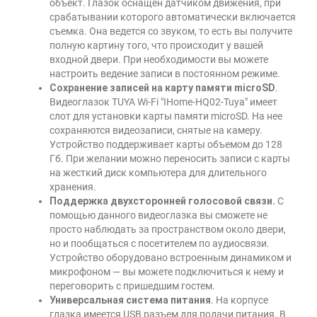
объект. Глазок оснащен датчиком движения, при
срабатывании которого автоматически включается
съемка. Она ведется со звуком, то есть вы получите
полную картину того, что происходит у вашей
входной двери. При необходимости вы можете
настроить ведение записи в постоянном режиме.
Сохранение записей на карту памяти microSD
.
Видеоглазок TUYA Wi-Fi "IHome-HQ02-Tuya" имеет
слот для установки карты памяти microSD. На нее
сохраняются видеозаписи, снятые на камеру.
Устройство поддерживает карты объемом до 128
Гб. При желании можно переносить записи с карты
на жесткий диск компьютера для длительного
хранения.
Поддержка двухсторонней голосовой связи.
С
помощью данного видеоглазка вы сможете не
просто наблюдать за пространством около двери,
но и пообщаться с посетителем по аудиосвязи.
Устройство оборудовано встроенным динамиком и
микрофоном — вы можете подключиться к нему и
переговорить с пришедшим гостем.
Универсальная система питания
. На корпусе
глазка имеется USB разъем для подачи питания. В