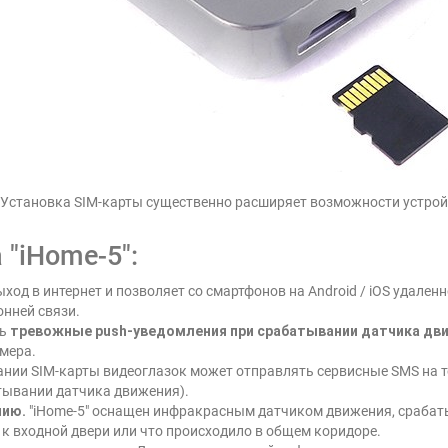
Установка SIM-карты существенно расширяет возможности устро
 "iHome-5":
ход в интернет и позволяет со смартфонов на Android / iOS удален
онней связи.
ть
тревожные push-уведомления при срабатывании датчика дв
амера.
нии SIM-карты видеоглазок может отправлять сервисные SMS на т
атывании датчика движения).
нию.
"iHome-5" оснащен инфракрасным датчиком движения, срабаты
л к входной двери или что происходило в общем коридоре.