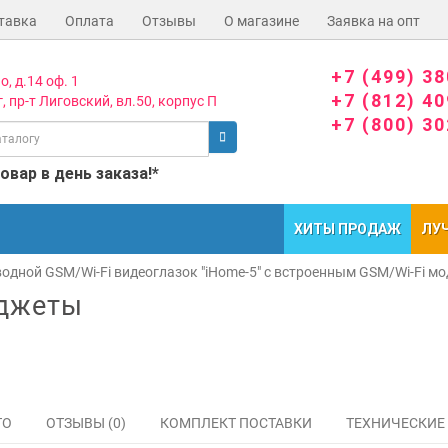
тавка
Оплата
Отзывы
О магазине
Заявка на опт
+7 (499) 3
о, д.14 оф. 1
+7 (812) 4
, пр-т Лиговский, вл.50, корпус П
+7 (800) 3
вар в день заказа!*
ХИТЫ ПРОДАЖ
ЛУ
одной GSM/Wi-Fi видеоглазок "iHome-5" с встроенным GSM/Wi-Fi м
аджеты
ТО
ОТЗЫВЫ (0)
КОМПЛЕКТ ПОСТАВКИ
ТЕХНИЧЕСКИЕ