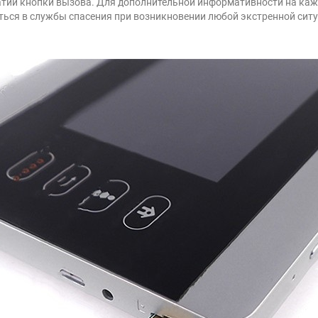
тии кнопки вызова. Для дополнительной информативности на кажд
ься в службы спасения при возникновении любой экстренной ситу