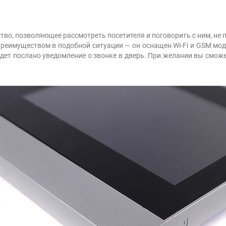
тво, позволяющее рассмотреть посетителя и поговорить с ним, не п
 преимуществом в подобной ситуации — он оснащен Wi-Fi и GSM мо
дет послано уведомление о звонке в дверь. При желании вы сможе