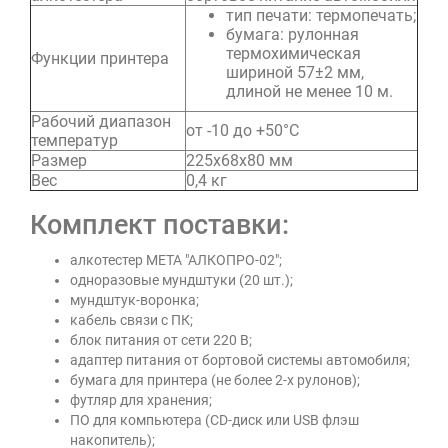
тип печати: термопечать;
бумага: рулонная
термохимическая
Функции принтера
шириной 57±2 мм,
длиной не менее 10 м.
Рабочий диапазон
от -10 до +50°С
температур
Размер
225х68х80 мм
Вес
0,4 кг
Комплект поставки:
алкотестер МЕТА "АЛКОПРО-02";
одноразовые мундштуки (20 шт.);
мундштук-воронка;
кабель связи с ПК;
блок питания от сети 220 В;
адаптер питания от бортовой системы автомобиля;
бумага для принтера (не более 2-х рулонов);
футляр для хранения;
ПО для компьютера (CD-диск или USB флэш
накопитель);