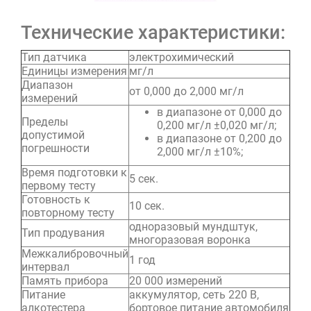
Технические характеристики:
Тип датчика
электрохимический
Единицы измерения
мг/л
Диапазон
от 0,000 до 2,000 мг/л
измерений
в диапазоне от 0,000 до
Пределы
0,200 мг/л ±0,020 мг/л;
допустимой
в диапазоне от 0,200 до
погрешности
2,000 мг/л ±10%;
Время подготовки к
5 сек.
первому тесту
Готовность к
10 сек.
повторному тесту
одноразовый мундштук,
Тип продувания
многоразовая воронка
Межкалибровочный
1 год
интервал
Память прибора
20 000 измерений
Питание
аккумулятор, сеть 220 В,
алкотестера
бортовое питание автомобиля