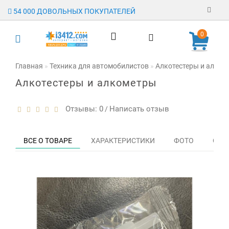
54 000 ДОВОЛЬНЫХ ПОКУПАТЕЛЕЙ
Регистрация
0
Авторизация
Главная
Техника для автомобилистов
Алкотестеры и алком
Алкотестеры и алкометры
Гарантия
Доставка
Отзывы: 0
Написать отзыв
/
Оплата
ВСЕ О ТОВАРЕ
ХАРАКТЕРИСТИКИ
ФОТО
ОТЗЫ
Отзывы
О магазине
Заявка на
опт
Контакты