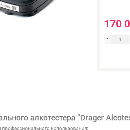
170 0
ьного алкотестера "Drager Alcotes
я профессионального использования;