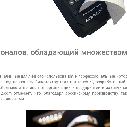
ионалов, обладающий множеством 
азначенные для личного использования, и профессиональные, кот
ор под названием "Алкотектор PRO-100 touch-K", разработанный
юбом месте, начиная от организаций и предприятий и заканчива
2.com отмечает, что, благодаря российскому производству, т
и аналогами.