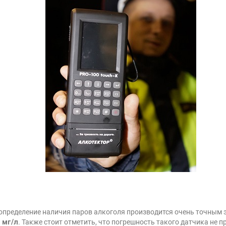
к. определение наличия паров алкоголя производится очень точны
 мг/л
. Также стоит отметить, что погрешность такого датчика не п