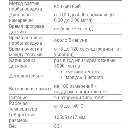
Метод взятия
контактный
пробы воздуха
Диапазон
от 0,00 до 4,00 промилле (от
измерений
0,00 до 2,00 мг/л)
Время прогрева
не более 5 секунд
датчика
Время анализа
около 5 секунд
пробы воздуха
Время очистки
от 5 до 120 секунд (зависит от
между тестами
условий)
Калибровка
раз в год или через каждые
датчика
5000 тестов
счетчик тестов;
Дополнительно
модуль Bluetooth.
на 100 измерений +
Встроенная память
поддержка карт microSD
Питание
2 батарейки типа "ААА"
Рабочая
от 0 до +40°C
температура
Габаритные
105х51х17 мм
размеры
Вес
83 г