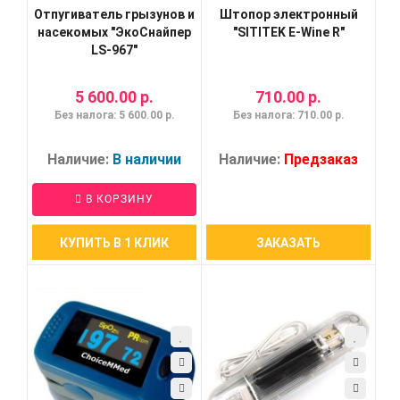
Отпугиватель грызунов и
Штопор электронный
насекомых "ЭкоСнайпер
"SITITEK E-Wine R"
LS-967"
5 600.00 р.
710.00 р.
Без налога: 5 600.00 р.
Без налога: 710.00 р.
Наличие:
В наличии
Наличие:
Предзаказ
В КОРЗИНУ
КУПИТЬ В 1 КЛИК
ЗАКАЗАТЬ