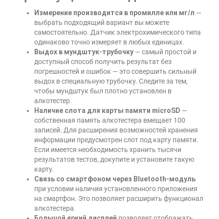
Измерение производится в промилле или мг/л
—
выбрать подходящий вариант вы можете
самостоятельно. Датчик электрохимического типа
одинаково точно измеряет в любых единицах.
Выдох в мундштук-трубочку
— самый простой и
доступный способ получить результат без
погрешностей и ошибок — это совершить сильный
выдох в специальную трубочку. Следите за тем,
чтобы мундштук был плотно установлен в
алкотестер.
Наличие слота для карты памяти microSD
—
собственная память алкотестера вмещает 100
записей. Для расширения возможностей хранения
информации предусмотрен слот под карту памяти.
Если имеется необходимость хранить тысячи
результатов тестов, докупите и установите такую
карту.
Связь со смартфоном через Bluetooth-модуль
при условии наличия установленного приложения
на смартфон. Это позволяет расширить функционал
алкотестера.
Большой яркий дисплей
позволяет отображать