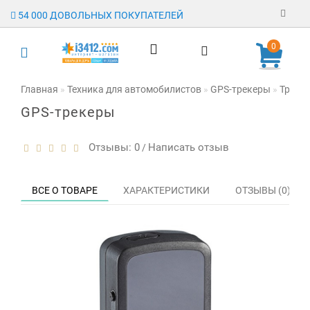
54 000 ДОВОЛЬНЫХ ПОКУПАТЕЛЕЙ
Регистрация
0
Авторизация
Главная
Техника для автомобилистов
GPS-трекеры
Трекер
GPS-трекеры
Гарантия
Доставка
Отзывы: 0
Написать отзыв
/
Оплата
ВСЕ О ТОВАРЕ
ХАРАКТЕРИСТИКИ
ОТЗЫВЫ (0)
Отзывы
О магазине
Заявка на
опт
Контакты