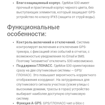
Влагозащищенный корпус.
ГдеМои S30 имеет
прочный и практичный корпус черного цвета, без
выступающих элементов, который защищает GPS-
устройство по классу IPX5 (защита от струй воды).
Функциональные
особенности:
Контроль включений и отключений.
Система
контролирует включения и отключения GPS-
трекера, с фиксацией этих событий в отчетах, с
возможностью уведомления по Email и SMS.
Поэтому "незаметно" отключить S30 невозможно.
Поддержка ГЛОНАСС.
ГдеМои S30 ориентирован
сразу на две спутниковые системы — GPS/
ГЛОНАСС. Это повышает вероятность корректного
отображения координат. На затрудненных для
спутникового сигнала участках (узкие улицы с
высокими домами, трассы в горах) устройство
выбирает наиболее доступную спутниковую
систему.
Функция A-GPS.
GPS/ГЛОНАСС-чип u-blox с