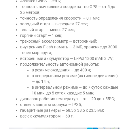
Assisted GNSS — есть;
точность вычисления координат по GPS — от 5 до
25 метров;
точность определения скорости — 0,1 м/с;
холодный старт — в среднем 27 сек;
теплый старт — менее 27 сек;
горячий старт — 1 сек;
трехосный акселерометр — встроенный;
внутренняя Flash-память — 3 МБ, хранение до 3000
точек маршрута;
встроенный аккумулятор — Li-Pol 1300 mAh 3.7V;
продолжительность автономной работы:
в режиме ожидания — до 400 ч;
в непрерывном режиме (активное движение)
— до 14 ч;
в интервальном режиме — до 7 суток каждые
10 мин, до 5 суток каждые 5 мин;
диапазон рабочих температур — от – 20 до + 55°С;
степень защиты корпуса — IPX5;
габаритные размеры — 68,5 x 38,5 x 23,5 мм;
вес с аккумулятором — 60 г.