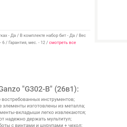
х - Да / В комплекте набор бит - Да / Вес
 6 / Гарантия, мес. - 12 /
смотреть все
anzo "G302-B" (26в1):
е востребованных инструментов;
се элементы изготовлены из металла;
ументы-вкладыши легко извлекаются;
т надежно держать мультитул;
боты с винтами и шурупами + чехол;