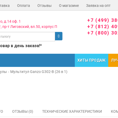
тавка
Оплата
Отзывы
О магазине
Заявка на опт
+7 (499) 3
о, д.14 оф. 1
+7 (812) 4
, пр-т Лиговский, вл.50, корпус П
+7 (800) 3
вар в день заказа!*
ХИТЫ ПРОДАЖ
ЛУ
тулы
Мультитул Ganzo G302-B (26 в 1)
ТО
ОТЗЫВЫ (0)
ТЕХНИЧЕСКИЕ ХАРАКТЕРИСТИКИ
КОМ