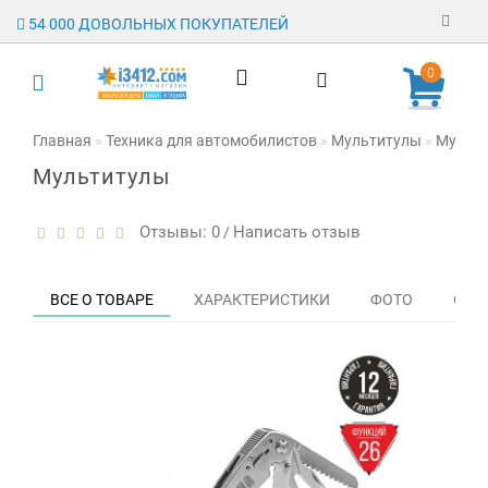
54 000 ДОВОЛЬНЫХ ПОКУПАТЕЛЕЙ
Регистрация
0
Авторизация
Главная
Техника для автомобилистов
Мультитулы
Мульти
Мультитулы
Гарантия
Доставка
Отзывы: 0
Написать отзыв
/
Оплата
ВСЕ О ТОВАРЕ
ХАРАКТЕРИСТИКИ
ФОТО
ОТЗЫ
Отзывы
О магазине
Заявка на
опт
Контакты