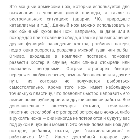
Это мощный армейский нож, который используется для
выживания в условиях дикой природы, а также в
экстремальных ситуациях (аварии, ЧС, природные
катаклизмы и т.д.). Данный нож можно использовать и
как обычный кухонный нож, например, на даче или в
походе для приготовления обеда, а также для выполнения
других функций: разведение костра, разбивка лагеря,
подготовка хвороста, разделка мясной туши или рыбы.
Огниво, входящее в комплект поставки, поможет
развести костер в случае, если спички отсырели или
оказались негодными. Острый стропорез быстро
перережет любую веревку, ремень безопасности и другие
путы, из которых не получается выбраться
самостоятельно. Кроме того, нож имеет небольшую
точильную пластину, что позволит быстро направить его
лезвие после рубки дров или другой сложной работы. Все
дополнительные аксессуары (огниво, точильная
пластина, стеклобой и стропорез) встроены в ножны, либо
в рукоять ножа — они никогда не потеряются и будут у вас
под рукой в нужный момент. Это очень полезный нож для
походов, рыбалки, охоты, для "выживальщиков" и
работников МЧС. Ищете достойный подарок для