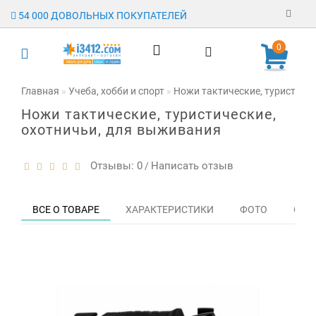
54 000 ДОВОЛЬНЫХ ПОКУПАТЕЛЕЙ
Регистрация
0
Авторизация
Главная
Учеба, хобби и спорт
Ножи тактические, туристиче
Ножи тактические, туристические,
Гарантия
охотничьи, для выживания
Доставка
Отзывы: 0
Написать отзыв
/
Оплата
Отзывы
ВСЕ О ТОВАРЕ
ХАРАКТЕРИСТИКИ
ФОТО
ОТЗЫ
О магазине
Заявка на
опт
Контакты