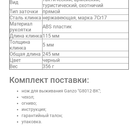
Вид
туристический, охотничий
Тип заточки
прямой
Сталь клинка
нержавеющая, марка 7Cr17
Материал
ABS пластик
рукоятки
Длина клинка
115 мм
Толщина
5 мм
клинка
Общая длина
245 мм
Цвет
черный
Вес
356 г
Комплект поставки:
нож для выживания Ganzo "G8012-BK";
чехол;
огниво;
инструкция;
гарантийный талон;
упаковка.