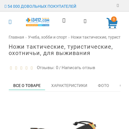
54 000 ДОВОЛЬНЫХ ПОКУПАТЕЛЕЙ
Регистрация
0
Авторизация
Главная
Учеба, хобби и спорт
Ножи тактические, туристиче
Ножи тактические, туристические,
Гарантия
охотничьи, для выживания
Доставка
Отзывы: 0
Написать отзыв
/
Оплата
Отзывы
ВСЕ О ТОВАРЕ
ХАРАКТЕРИСТИКИ
ФОТО
ОТЗЫ
О магазине
Заявка на
опт
Контакты