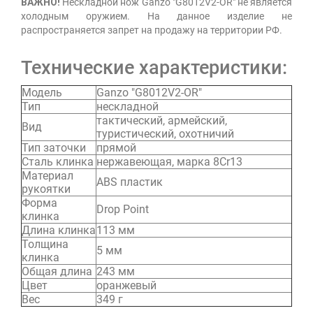
ВАЖНО!
Нескладной нож Ganzo "G8012V2-OR" не является
холодным оружием. На данное изделие не
распространяется запрет на продажу на территории РФ.
Технические характеристики:
Модель
Ganzo "G8012V2-OR"
Тип
нескладной
тактический, армейский,
Вид
туристический, охотничий
Тип заточки
прямой
Сталь клинка
нержавеющая, марка 8Cr13
Материал
ABS пластик
рукоятки
Форма
Drop Point
клинка
Длина клинка
113 мм
Толщина
5 мм
клинка
Общая длина
243 мм
Цвет
оранжевый
Вес
349 г