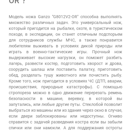
OR"?
Модель ножа Ganzo "G8012V2-OR" способна выполнять
множество различных задач. Это универсальный нож,
который пригодится на рыбалке, охоте, в туристическом
походе, в экспедиции, он станет отличным подспорьем
для сотрудников службы МЧС, а также понравится
любителям выживать в условиях дикой природы или
играть в военно-тактические игры. Прочный нож
выдерживает высокие нагрузки, он поможет разбить
лагерь, развести костер, подготовить хворост и дрова,
соорудить шалаш или поставить палатку, приготовить
обед, разделать тушу животного или почистить рыбу.
Кроме того, нож пригодится в условиях ЧС (ДТП, аварии,
происшествия, природные катастрофы). С помощью
стропореза можно в одно движение перерезать ремень
безопасности в машине, веревку, в которой вы
запутались, или любые другие путы. Стеклобой позволит
выбраться из машины или из здания через окно в случае,
если двери заблокированы или недоступны. Огниво
справится с задачей разведения костра если вы забыли
спички или они намокли. А для поддержания остроты