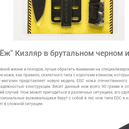
Ёж" Кизляр в брутальном черном 
евной жизни и походов, лучше обратить внимание на специализирова
е ножи, как правило, скелетного типа с коротким клинком, которы
т-магазин представляет новую модель EDC ножа отечественного 
дежностью конструкции. Весит данный нож всего 90 грамм и отл
й случай. Нож может пригодиться в различных ситуациях, его удоб
ссиональные выживальщики берут с собой в лес нож типа EDC в к
т в сложной ситуации.