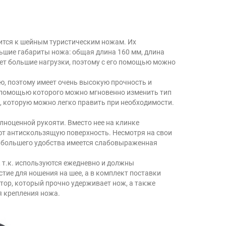
сится к шейным туристическим ножам. Их
ьшие габариты ножа: общая длина 160 мм, длина
ает большие нагрузки, поэтому с его помощью можно
ю, поэтому имеет очень высокую прочность и
с помощью которого можно мгновенно изменить тип
, которую можно легко править при необходимости.
лноценной рукояти. Вместо нее на клинке
ют антискользящую поверхность. Несмотря на свои
для большего удобства имеется слабовыраженная
 т.к. используются ежедневно и должны
тие для ношения на шее, а в комплект поставки
тор, который прочно удерживает нож, а также
я крепления ножа.