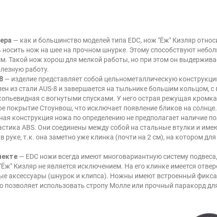
мера
— как и большинство моделей типа EDC, нож "Ёж" Кизляр отно
 носить нож на шее на прочном шнурке. Этому способствуют небол
 мм. Такой нож хорош для мелкой работы, но при этом он выдержив
олезную работу.
-8
— изделие представляет собой цельнометаллическую конструкци
лен из стали AUS-8 и завершается на тыльнике большим кольцом, 
копьевидная с вогнутыми спусками. У него острая режущая кромка
ное покрытие Стоунвош, что исключает появление бликов на солнце.
ная конструкция ножа по определению не предполагает наличие по
астика ABS. Они соединены между собой на стальные втулки и име
 руке, т.к. она заметно уже клинка (почти на 2 см), на котором 
лекте
— EDC ножи всегда имеют многовариантную систему подвеса,
Ёж" Кизляр не является исключением. На его клинке имеется отверс
ые аксессуары (шнурок и клипса). Ножны имеют встроенный фикса
что позволяет использовать стропу Молле или прочный паракорд дл