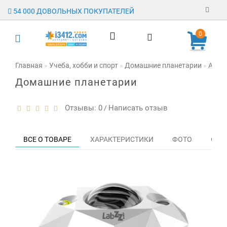
54 000 ДОВОЛЬНЫХ ПОКУПАТЕЛЕЙ
Регистрация
0
Авторизация
Главная
Учеба, хобби и спорт
Домашние планетарии
Астро
Домашние планетарии
Гарантия
Доставка
Отзывы: 0
Написать отзыв
/
Оплата
ВСЕ О ТОВАРЕ
ХАРАКТЕРИСТИКИ
ФОТО
ОТЗЫ
Отзывы
О магазине
Заявка на
опт
Контакты