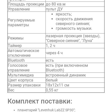
Площадь проекции
до 80 кв.м
Управление
пульт ДУ
яркость;
скорость движения
Регулируемые
северного сияния;
параметры
громкость музыки.
лазерная проекция (звезды),
Режимы
"Северное сияние", "Луна"
Таймер
1, 2 ч
Автоматическое
через 4 ч
отключение
Bluetooth
есть
Голосовое
есть (при включенном
управление
Bluetooth)
Мультимедиа
встроенный динамик
Цвет корпуса
белый
Размер упаковки
18х12х11 см
Вес
0,55 кг
Комплект поставки:
планетарий "Levenhuk LabZZ SP30";