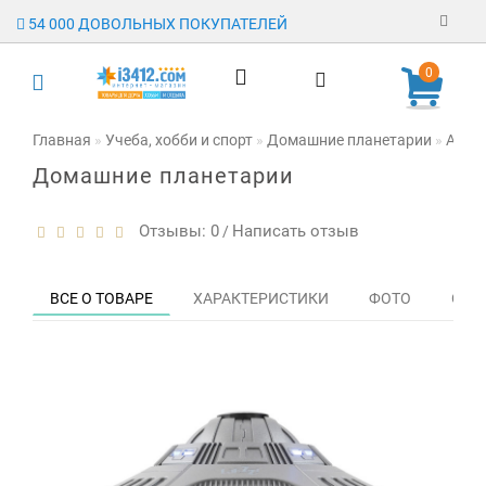
54 000 ДОВОЛЬНЫХ ПОКУПАТЕЛЕЙ
Регистрация
0
Авторизация
Главная
Учеба, хобби и спорт
Домашние планетарии
Астр
Домашние планетарии
Гарантия
Доставка
Отзывы: 0
Написать отзыв
/
Оплата
ВСЕ О ТОВАРЕ
ХАРАКТЕРИСТИКИ
ФОТО
ОТЗЫ
Отзывы
О магазине
Заявка на
опт
Контакты