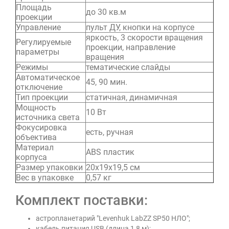
Площадь
до 30 кв.м
проекции
Управление
пульт ДУ, кнопки на корпусе
яркость, 3 скорости вращения
Регулируемые
проекции, направление
параметры
вращения
Режимы
тематические слайды
Автоматическое
45, 90 мин.
отключение
Тип проекции
статичная, динамичная
Мощность
10 Вт
источника света
Фокусировка
есть, ручная
объектива
Материал
ABS пластик
корпуса
Размер упаковки
20х19х19,5 см
Вес в упаковке
0,57 кг
Комплект поставки:
астропланетарий "Levenhuk LabZZ SP50 НЛО";
кабель питания USB (длина 1,8 м);