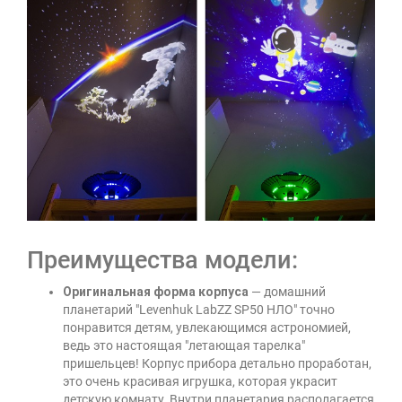
Преимущества модели:
Оригинальная форма корпуса
— домашний
планетарий "Levenhuk LabZZ SP50 НЛО" точно
понравится детям, увлекающимся астрономией,
ведь это настоящая "летающая тарелка"
пришельцев! Корпус прибора детально проработан,
это очень красивая игрушка, которая украсит
детскую комнату. Внутри планетария располагается