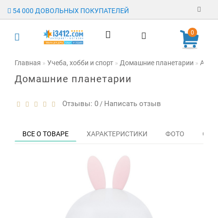
54 000 ДОВОЛЬНЫХ ПОКУПАТЕЛЕЙ
Регистрация
0
Авторизация
Главная
Учеба, хобби и спорт
Домашние планетарии
Астро
Домашние планетарии
Гарантия
Доставка
Отзывы: 0
Написать отзыв
/
Оплата
ВСЕ О ТОВАРЕ
ХАРАКТЕРИСТИКИ
ФОТО
ОТЗЫ
Отзывы
О магазине
Заявка на
опт
Контакты