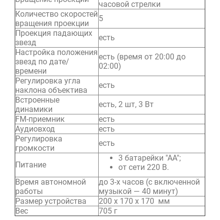
часовой стрелки
Количество скоростей
5
вращения проекции
Проекция падающих
есть
звезд
Настройка положения
есть (время от 20:00 до
звезд по дате/
02:00)
времени
Регулировка угла
есть
наклона объектива
Встроенные
есть, 2 шт, 3 Вт
динамики
FM-приемник
есть
Аудиовход
есть
Регулировка
есть
громкости
3 батарейки "АА";
Питание
от сети 220 В.
Время автономной
до 3-х часов (с включенной
работы
музыкой — 40 минут)
Размер устройства
200 х 170 х 170 мм
Вес
705 г