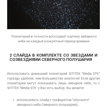
Планетарий в точности воссоздаёт картину звёздного
неба на каждый конкретный период времени
2 СЛАЙДА В КОМПЛЕКТЕ СО ЗВЕЗДАМИ И
СОЗВЕЗДИЯМИ СЕВЕРНОГО ПОЛУШАРИЯ
Использовать домашний планетарий SITITEK "Media STK"
гораздо удобнее, чем большинство аналогов! Если другие
планетарии могут показывать лишь звездное небо, то с
SITITEK "Media STK" у Вас есть выбор. Вы можете:
использовать слайд с трафаретом "обычного"
звездного неба Северного полушария);