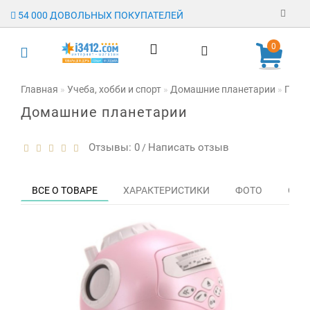
54 000 ДОВОЛЬНЫХ ПОКУПАТЕЛЕЙ
Регистрация
0
Авторизация
Главная
Учеба, хобби и спорт
Домашние планетарии
Плане
Домашние планетарии
Гарантия
Доставка
Отзывы: 0
Написать отзыв
/
Оплата
ВСЕ О ТОВАРЕ
ХАРАКТЕРИСТИКИ
ФОТО
ОТЗЫ
Отзывы
О магазине
Заявка на
опт
Контакты