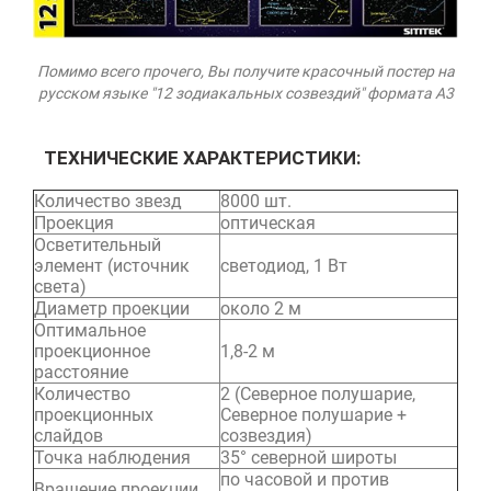
Помимо всего прочего, Вы получите красочный постер на
русском языке "12 зодиакальных созвездий" формата А3
ТЕХНИЧЕСКИЕ ХАРАКТЕРИСТИКИ:
Количество звезд
8000 шт.
Проекция
оптическая
Осветительный
элемент (источник
светодиод, 1 Вт
света)
Диаметр проекции
около 2 м
Оптимальное
проекционное
1,8-2 м
расстояние
Количество
2 (Северное полушарие,
проекционных
Северное полушарие +
слайдов
созвездия)
Точка наблюдения
35° северной широты
по часовой и против
Вращение проекции