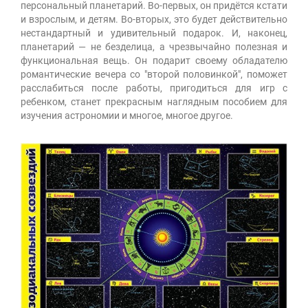
персональный планетарий. Во-первых, он придётся кстати
и взрослым, и детям. Во-вторых, это будет действительно
нестандартный и удивительный подарок. И, наконец,
планетарий — не безделица, а чрезвычайно полезная и
функциональная вещь. Он подарит своему обладателю
романтические вечера со "второй половинкой", поможет
расслабиться после работы, пригодиться для игр с
ребенком, станет прекрасным наглядным пособием для
изучения астрономии и многое, многое другое.