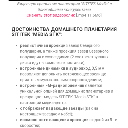
Видео про сравнение планетария "SITITEK Media" с
ближайшими конкурентами
Скачать этот видеоролик
[.mp4 11,6Mб]
ДОСТОИНСТВА ДОМАШНЕГО ПЛАНЕТАРИЯ
SITITEK "MEDIA STK":
реалистичная проекция
звёзд Северного
полушария, а также проекция звезд Северного
полушария с созвездиями (2 соответствующих
диска идут в комплекте поставки);
встроенные динамики и аудиовход 3,5 мм
позволяют дополнить потрясающее зрелище
приятным музыкальным сопровождением;
встроенный FM-радиоприемник
является
уникальной опцией для домашних планетариев и
превращает модель
SITITEK "Media STK"
в
настоящий медиа-центр;
отображает падающие звезды
(как на
настоящем звездном небе!);
возможность вращения проекции
с одной из 5-ти
скоростей;