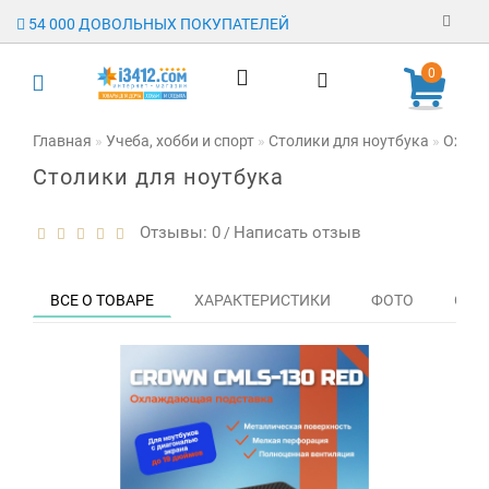
54 000 ДОВОЛЬНЫХ ПОКУПАТЕЛЕЙ
Регистрация
0
Авторизация
Главная
Учеба, хобби и спорт
Столики для ноутбука
Охлаж
Столики для ноутбука
Гарантия
Доставка
Отзывы: 0
Написать отзыв
/
Оплата
ВСЕ О ТОВАРЕ
ХАРАКТЕРИСТИКИ
ФОТО
ОТЗЫ
Отзывы
О магазине
Заявка на
опт
Контакты