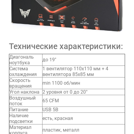
Технические характеристики:
Диагональ
до 19"
ноутбука
Система
1 вентилятор 110х110 мм + 4
охлаждения
вентилятора 85х85 мм
Скорость
min 1100 об/мин
вращения
Угол наклона
2 уровня от 0 до 20°
Воздушный
65 CFM
поток
Питание
USB 5В
Наличие
есть, красная
подсветки
Материал
пластик, металл
корпуса