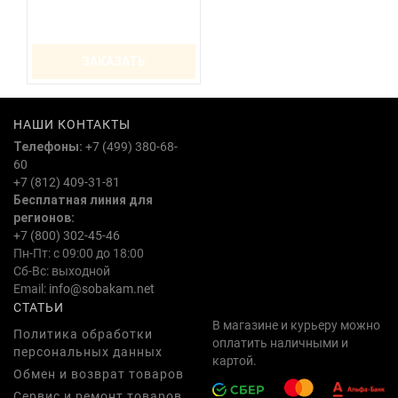
ЗАКАЗАТЬ
НАШИ КОНТАКТЫ
Телефоны:
+7 (499) 380-68-
60
+7 (812) 409-31-81
Бесплатная линия для
регионов:
+7 (800) 302-45-46
Пн-Пт: с 09:00 до 18:00
Сб-Вс: выходной
Email:
info@sobakam.net
СТАТЬИ
В магазине и курьеру можно
Политика обработки
оплатить наличными и
персональных данных
картой.
Обмен и возврат товаров
Сервис и ремонт товаров