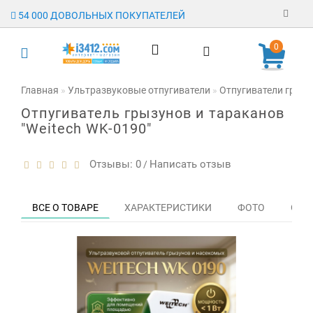
54 000 ДОВОЛЬНЫХ ПОКУПАТЕЛЕЙ
Регистрация
0
Авторизация
Главная
Ультразвуковые отпугиватели
Отпугиватели грыз
Отпугиватель грызунов и тараканов
Гарантия
"Weitech WK-0190"
Доставка
Отзывы: 0
Написать отзыв
/
Оплата
Отзывы
ВСЕ О ТОВАРЕ
ХАРАКТЕРИСТИКИ
ФОТО
ОТЗЫ
О магазине
Заявка на
опт
Контакты