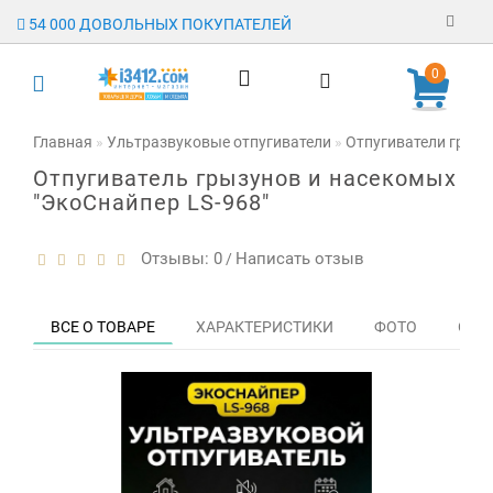
54 000 ДОВОЛЬНЫХ ПОКУПАТЕЛЕЙ
Регистрация
0
Авторизация
Главная
Ультразвуковые отпугиватели
Отпугиватели грыз
Отпугиватель грызунов и насекомых
Гарантия
"ЭкоСнайпер LS-968"
Доставка
Отзывы: 0
Написать отзыв
/
Оплата
Отзывы
ВСЕ О ТОВАРЕ
ХАРАКТЕРИСТИКИ
ФОТО
ОТЗЫ
О магазине
Заявка на
опт
Контакты