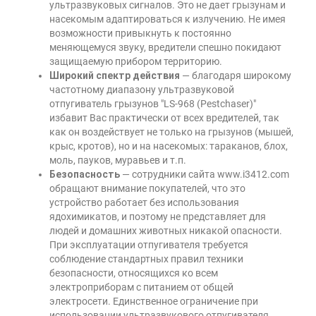
ультразвуковых сигналов. Это не дает грызунам и
насекомым адаптироваться к излучению. Не имея
возможности привыкнуть к постоянно
меняющемуся звуку, вредители спешно покидают
защищаемую прибором территорию.
Широкий спектр действия
— благодаря широкому
частотному диапазону ультразвуковой
отпугиватель грызунов "LS-968 (Pestchaser)"
избавит Вас практически от всех вредителей, так
как он воздействует не только на грызунов (мышей,
крыс, кротов), но и на насекомых: тараканов, блох,
моль, пауков, муравьев и т.п.
Безопасность
— сотрудники сайта www.i3412.com
обращают внимание покупателей, что это
устройство работает без использования
ядохимикатов, и поэтому не представляет для
людей и домашних животных никакой опасности.
При эксплуатации отпугивателя требуется
соблюдение стандартных правил техники
безопасности, относящихся ко всем
электроприборам с питанием от общей
электросети. Единственное ограничение при
использовании ультразвукового отпугивателя