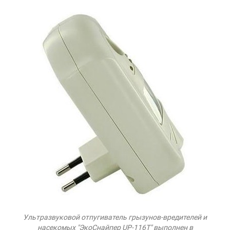
Ультразвуковой отпугиватель грызунов-вредителей и
насекомых "ЭкоСнайпер UP-116T" выполнен в