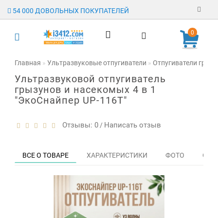
54 000 ДОВОЛЬНЫХ ПОКУПАТЕЛЕЙ
Регистрация
0
Авторизация
Главная
Ультразвуковые отпугиватели
Отпугиватели грыз
Ультразвуковой отпугиватель
Гарантия
грызунов и насекомых 4 в 1
"ЭкоСнайпер UP-116T"
Доставка
Оплата
Отзывы: 0
Написать отзыв
/
Отзывы
ВСЕ О ТОВАРЕ
ХАРАКТЕРИСТИКИ
ФОТО
ОТЗЫ
О магазине
Заявка на
опт
Контакты