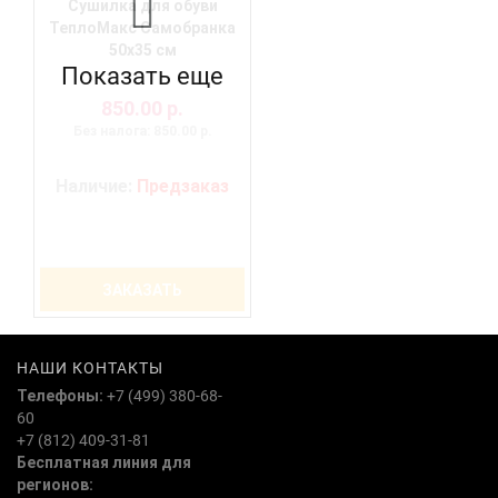
Сушилка для обуви
ТеплоМакс Самобранка
50х35 см
Показать еще
850.00 р.
Без налога: 850.00 р.
Наличие:
Предзаказ
ЗАКАЗАТЬ
НАШИ КОНТАКТЫ
Телефоны:
+7 (499) 380-68-
60
+7 (812) 409-31-81
Бесплатная линия для
регионов: