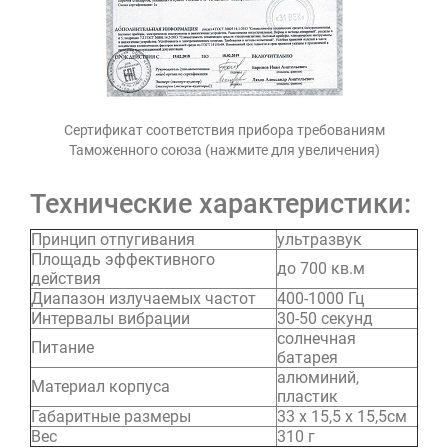
Сертификат соответствия прибора требованиям
Таможенного союза (нажмите для увеличения)
Технические характеристики:
Принцип отпугивания
ультразвук
Площадь эффективного
до 700 кв.м
действия
Диапазон излучаемых частот
400-1000 Гц
Интервалы вибрации
30-50 секунд
солнечная
Питание
батарея
алюминий,
Материал корпуса
пластик
Габаритные размеры
33 х 15,5 х 15,5см
Вес
310 г