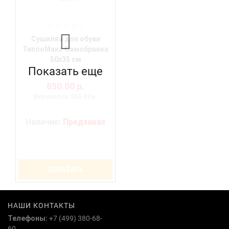
Сушилка для обуви
ТеплоМакс Самобранка
50х35 см
Показать еще
850.00 р.
Без налога: 850.00 р.
Наличие:
Предзаказ
ЗАКАЗАТЬ
НАШИ КОНТАКТЫ
Телефоны:
+7 (499) 380-68-
60