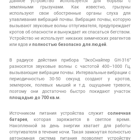
Данное устройство используется для борьбы с
земляными грызунами. Как известно, грызуны
используют свои обостренные органы слуха для
улавливания вибраций почвы. Вибрация почвы, которую
вызывают звуковые волны отпугивателя, предупреждает
кротов об опасности и вынуждает их спасаться бегством.
Устройство не использует никаких химических реагентов
или ядов и
полностью безопасно для людей
.
В радиусе действия прибора "ЭкоСнайпер GH-316"
разносятся звуковые волны с частотой 400–1000 Гц,
вызывающие вибрации почвы. Интервальные вибрации с
периодичностью 30-50 секунд создают у кротов,
землероек, полевых мышей и т.д. ощущение тревоги,
поэтому они достаточно быстро покидают участок
площадью до 700 кв.м
.
Источником питания устройства служит
солнечная
батарея
, которая заряжается в светлое время.
Накопленной за день энергии хватает для работы
отпугивателя в течение ночи. Такая замкнутая полностью
автономная система питания позволяет устройству