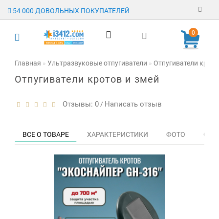
54 000 ДОВОЛЬНЫХ ПОКУПАТЕЛЕЙ
Регистрация
0
Авторизация
Главная
Ультразвуковые отпугиватели
Отпугиватели крото
Отпугиватели кротов и змей
Гарантия
Доставка
Отзывы: 0
Написать отзыв
/
Оплата
ВСЕ О ТОВАРЕ
ХАРАКТЕРИСТИКИ
ФОТО
ОТЗЫ
Отзывы
О магазине
Заявка на
опт
Контакты