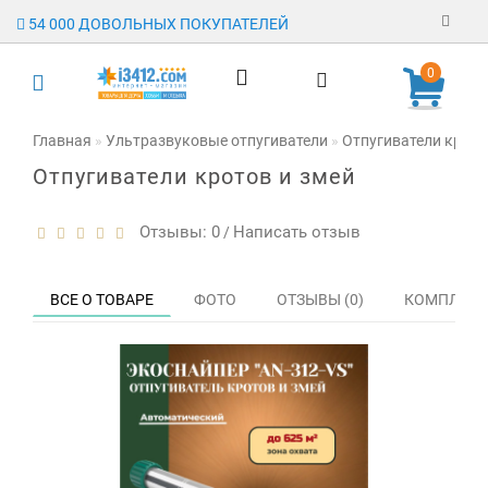
54 000 ДОВОЛЬНЫХ ПОКУПАТЕЛЕЙ
Регистрация
0
Авторизация
Главная
Ультразвуковые отпугиватели
Отпугиватели крото
Отпугиватели кротов и змей
Гарантия
Доставка
Отзывы: 0
Написать отзыв
/
Оплата
ВСЕ О ТОВАРЕ
ФОТО
ОТЗЫВЫ (0)
КОМПЛЕКТ
Отзывы
О магазине
Заявка на
опт
Контакты