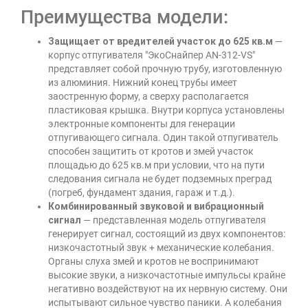
Преимущества модели:
Защищает от вредителей участок до 625 кв.м
—
корпус отпугивателя "ЭкоСнайпер AN-312-VS"
представляет собой прочную трубу, изготовленную
из алюминия. Нижний конец трубы имеет
заостренную форму, а сверху располагается
пластиковая крышка. Внутри корпуса установлены
электронные компоненты для генерации
отпугивающего сигнала. Один такой отпугиватель
способен защитить от кротов и змей участок
площадью до 625 кв.м при условии, что на пути
следования сигнала не будет подземных преград
(погреб, фундамент здания, гараж и т.д.).
Комбинированный звуковой и вибрационный
сигнал
— представленная модель отпугивателя
генерирует сигнал, состоящий из двух компонентов:
низкочастотный звук + механические колебания.
Органы слуха змей и кротов не воспринимают
высокие звуки, а низкочастотные импульсы крайне
негативно воздействуют на их нервную систему. Они
испытывают сильное чувство паники. А колебания