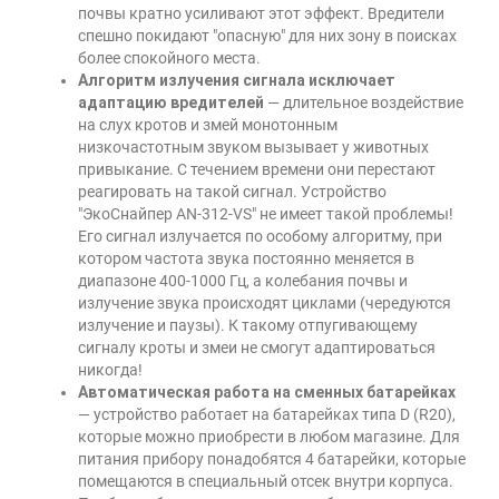
почвы кратно усиливают этот эффект. Вредители
спешно покидают "опасную" для них зону в поисках
более спокойного места.
Алгоритм излучения сигнала исключает
адаптацию вредителей
— длительное воздействие
на слух кротов и змей монотонным
низкочастотным звуком вызывает у животных
привыкание. С течением времени они перестают
реагировать на такой сигнал. Устройство
"ЭкоСнайпер AN-312-VS" не имеет такой проблемы!
Его сигнал излучается по особому алгоритму, при
котором частота звука постоянно меняется в
диапазоне 400-1000 Гц, а колебания почвы и
излучение звука происходят циклами (чередуются
излучение и паузы). К такому отпугивающему
сигналу кроты и змеи не смогут адаптироваться
никогда!
Автоматическая работа на сменных батарейках
— устройство работает на батарейках типа D (R20),
которые можно приобрести в любом магазине. Для
питания прибору понадобятся 4 батарейки, которые
помещаются в специальный отсек внутри корпуса.