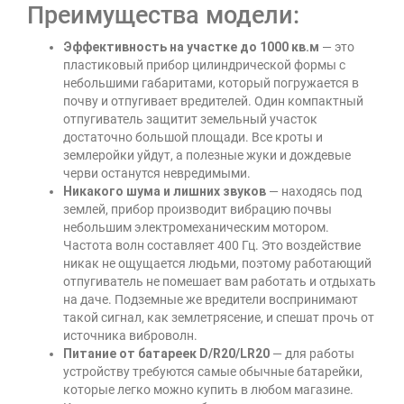
Преимущества модели:
Эффективность на участке до 1000 кв.м
— это
пластиковый прибор цилиндрической формы с
небольшими габаритами, который погружается в
почву и отпугивает вредителей. Один компактный
отпугиватель защитит земельный участок
достаточно большой площади. Все кроты и
землеройки уйдут, а полезные жуки и дождевые
черви останутся невредимыми.
Никакого шума и лишних звуков
— находясь под
землей, прибор производит вибрацию почвы
небольшим электромеханическим мотором.
Частота волн составляет 400 Гц. Это воздействие
никак не ощущается людьми, поэтому работающий
отпугиватель не помешает вам работать и отдыхать
на даче. Подземные же вредители воспринимают
такой сигнал, как землетрясение, и спешат прочь от
источника виброволн.
Питание от батареек D/R20/LR20
— для работы
устройству требуются самые обычные батарейки,
которые легко можно купить в любом магазине.