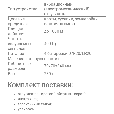
вибрационный
Тип устройства
(электромеханический)
отпугиватель
Целевые
кроты, суслики, землеройки
вредители
(частично змеи)
Площадь
до 1000 м²
действия
Частота
излучаемых
400 Гц
сигналов
Питание
4 батарейки D/R20/LR20
Материал корпуса
пластик
Габаритные
70х70х340 мм
размеры
Вес
280 г
Комплект поставки:
отпугиватель кротов "Тайфун Антикрот";
инструкция;
гарантийный талон;
упаковка.