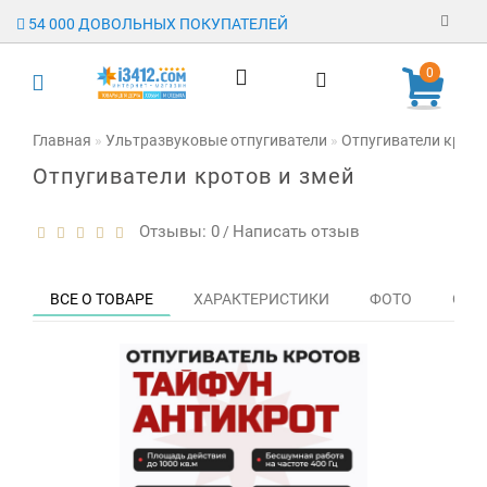
54 000 ДОВОЛЬНЫХ ПОКУПАТЕЛЕЙ
Регистрация
0
Авторизация
Главная
Ультразвуковые отпугиватели
Отпугиватели крото
Отпугиватели кротов и змей
Гарантия
Доставка
Отзывы: 0
Написать отзыв
/
Оплата
ВСЕ О ТОВАРЕ
ХАРАКТЕРИСТИКИ
ФОТО
ОТЗЫ
Отзывы
О магазине
Заявка на
опт
Контакты