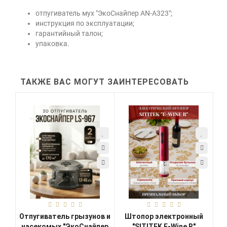
отпугиватель мух "ЭкоСнайпер AN-A323";
инструкция по эксплуатации;
гарантийный талон;
упаковка.
ТАКЖЕ ВАС МОГУТ ЗАИНТЕРЕСОВАТЬ
Отпугиватель грызунов и
Штопор электронный
насекомых "ЭкоСнайпер
"SITITEK E-Wine R"