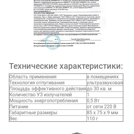
Технические характеристики:
Область применения
в помещениях
Технология отпугивания
ультразвуковая
Площадь эффективного действия
до 30 кв. м
Количество УЗ излучателей
1
Мощность энергопотребления
0,5 Вт
Питание
от сети 220 В
Габаритные размеры
85 х 75 х 9 мм
Вес
110 г