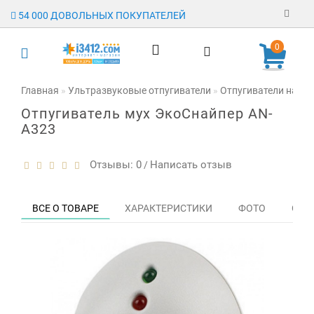
54 000 ДОВОЛЬНЫХ ПОКУПАТЕЛЕЙ
Регистрация
0
Авторизация
Главная
Ультразвуковые отпугиватели
Отпугиватели насе
Отпугиватель мух ЭкоСнайпер AN-
Гарантия
A323
Доставка
Отзывы: 0
Написать отзыв
/
Оплата
Отзывы
ВСЕ О ТОВАРЕ
ХАРАКТЕРИСТИКИ
ФОТО
ОТЗЫ
О магазине
Заявка на
опт
Контакты