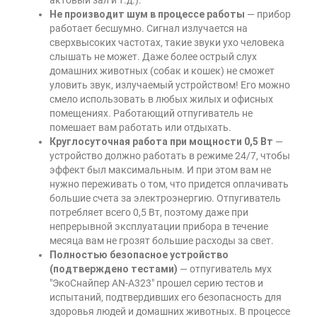
актовый зал и т.д.).
Не производит шум в процессе работы
— прибор
работает бесшумно. Сигнал излучается на
сверхвысоких частотах, такие звуки ухо человека
слышать не может. Даже более острый слух
домашних животных (собак и кошек) не сможет
уловить звук, излучаемый устройством! Его можно
смело использовать в любых жилых и офисных
помещениях. Работающий отпугиватель не
помешает вам работать или отдыхать.
Круглосуточная работа при мощности 0,5 Вт
—
устройство должно работать в режиме 24/7, чтобы
эффект был максимальным. И при этом вам не
нужно переживать о том, что придется оплачивать
большие счета за электроэнергию. Отпугиватель
потребляет всего 0,5 Вт, поэтому даже при
непрерывной эксплуатации прибора в течение
месяца вам не грозят большие расходы за свет.
Полностью безопасное устройство
(подтверждено тестами)
— отпугиватель мух
"ЭкоСнайпер AN-A323" прошел серию тестов и
испытаний, подтвердивших его безопасность для
здоровья людей и домашних животных. В процессе