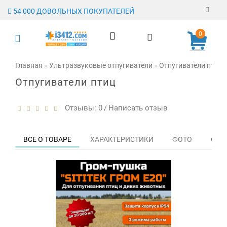
54 000 ДОВОЛЬНЫХ ПОКУПАТЕЛЕЙ
Регистрация
0
Авторизация
Главная
Ультразвуковые отпугиватели
Отпугиватели птиц
Отпугиватели птиц
Гарантия
Доставка
Отзывы: 0
Написать отзыв
/
Оплата
ВСЕ О ТОВАРЕ
ХАРАКТЕРИСТИКИ
ФОТО
ОТЗЫ
Отзывы
О магазине
Заявка на
опт
Контакты