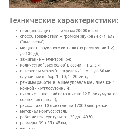
Технические характеристики:
площадь защиты — не менее 20000 кв. м;
способ воздействия — громкие звуковые сигналы
("выстрелы");
мощность звукового сигнала (на расстоянии 1 м) —
до 130 дБ;
зажигание — электронное;
количество "выстрелов" в серии — 1, 2, 3, 4;
интервалы между "выстрелами" — от 1 до 60 мин.,
случайный выбор: 1 - 10, 1 - 20 мин.;
режимы работы: внешнее управление / дневной /
ночной / круглосуточный;
питание — внешний источник на 12 В (аккумулятор,
солнечная панель);
расход газа: 10 л хватает на 17000 выстрелов;
материал корпуса: сталь;
рабочие температуры: от -20 до +40 °C;
размеры: 99 х 55 х 45 см;
вес: 7 кг.