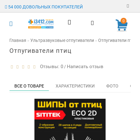
54 000 ДОВОЛЬНЫХ ПОКУПАТЕЛЕЙ
Регистрация
0
Авторизация
Главная
Ультразвуковые отпугиватели
Отпугиватели птиц
Отпугиватели птиц
Гарантия
Доставка
Отзывы: 0
Написать отзыв
/
Оплата
ВСЕ О ТОВАРЕ
ХАРАКТЕРИСТИКИ
ФОТО
ОТЗЫ
Отзывы
О магазине
Заявка на
опт
Контакты