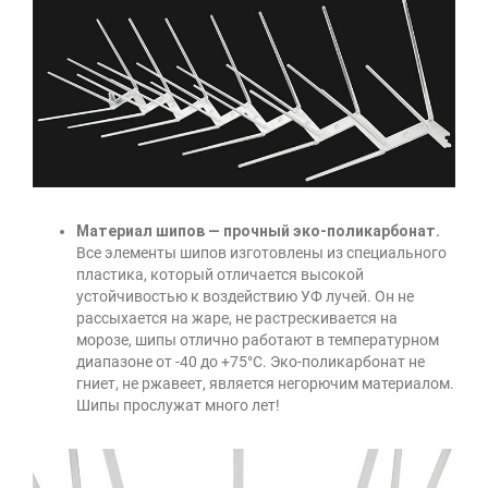
Материал шипов — прочный эко-поликарбонат.
Все элементы шипов изготовлены из специального
пластика, который отличается высокой
устойчивостью к воздействию УФ лучей. Он не
рассыхается на жаре, не растрескивается на
морозе, шипы отлично работают в температурном
диапазоне от -40 до +75°С. Эко-поликарбонат не
гниет, не ржавеет, является негорючим материалом.
Шипы прослужат много лет!