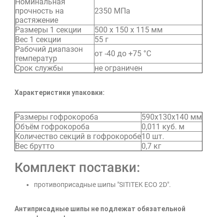
Номинальная
прочность на
2350 МПа
растяжение
Размеры 1 секции
500 х 150 х 115 мм
Вес 1 секции
55 г
Рабочий диапазон
от -40 до +75 °C
температур
Срок службы
не ограничен
Характеристики упаковки:
Размеры гофрокороба
590х130х140 мм
Объём гофрокороба
0,011 куб. м
Количество секций в гофрокоробе
10 шт.
Вес брутто
0,7 кг
Комплект поставки:
противоприсадные шипы "SITITEK ECO 2D".
Антиприсадные шипы не подлежат обязательной