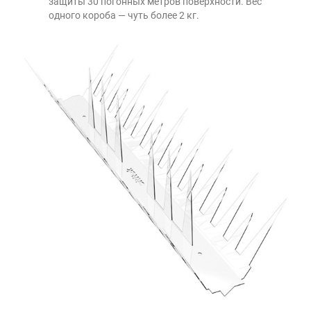
защиты 30 погонных метров поверхности. Вес
одного короба — чуть более 2 кг.