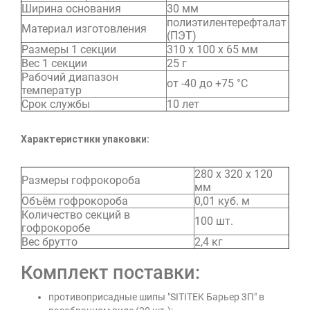
Ширина основания
30 мм
полиэтилентерефталат
Материал изготовления
(ПЭТ)
Размеры 1 секции
310 х 100 х 65 мм
Вес 1 секции
25 г
Рабочий диапазон
от -40 до +75 °C
температур
Срок службы
10 лет
Характеристики упаковки:
280 х 320 х 120
Размеры гофрокороба
мм
Объём гофрокороба
0,01 куб. м
Количество секций в
100 шт.
гофрокоробе
Вес брутто
2,4 кг
Комплект поставки:
противоприсадные шипы "SITITEK Барьер 3П" в