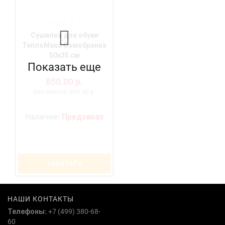
Сушилка для обуви
ТеплоМакс Самобранка
50х35 см
Показать еще
850.00 р.
Без налога: 850.00 р.
Наличие:
Предзаказ
ЗАКАЗАТЬ
НАШИ КОНТАКТЫ
Телефоны:
+7 (499) 380-68-
60