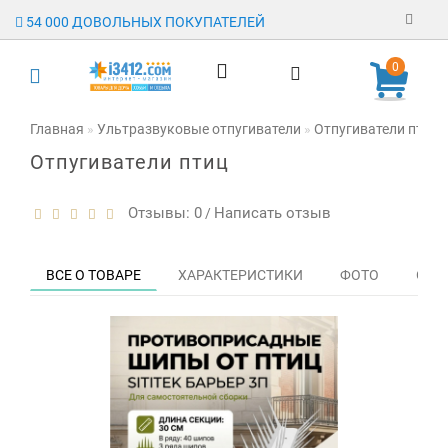
54 000 ДОВОЛЬНЫХ ПОКУПАТЕЛЕЙ
Регистрация
0
Авторизация
Главная
Ультразвуковые отпугиватели
Отпугиватели птиц
Отпугиватели птиц
Гарантия
Доставка
Отзывы: 0
Написать отзыв
/
Оплата
ВСЕ О ТОВАРЕ
ХАРАКТЕРИСТИКИ
ФОТО
ОТЗЫ
Отзывы
О магазине
Заявка на
опт
Контакты