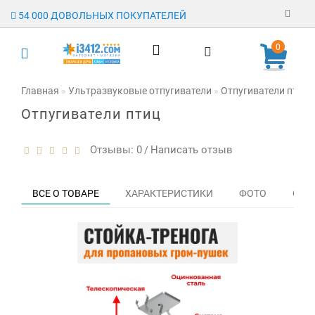
54 000 ДОВОЛЬНЫХ ПОКУПАТЕЛЕЙ
Регистрация
0
Авторизация
Главная
Ультразвуковые отпугиватели
Отпугиватели птиц
Отпугиватели птиц
Гарантия
Доставка
Отзывы: 0
Написать отзыв
/
Оплата
ВСЕ О ТОВАРЕ
ХАРАКТЕРИСТИКИ
ФОТО
ОТЗЫ
Отзывы
О магазине
Заявка на
опт
Контакты