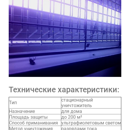
Технические характеристики:
стационарный
Тип
уничтожитель
Назначение
для дома
Площадь защиты
до 200 м²
Способ приманивания
ультрафиолетовым светом
Метод уничтожения
разрядами тока