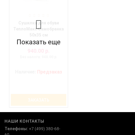
Сушилка для обуви
ТеплоМакс Самобранка
50х35 см
Показать еще
940.00 р.
Без налога: 940.00 р.
Наличие:
Предзаказ
ЗАКАЗАТЬ
НАШИ КОНТАКТЫ
Телефоны:
+7 (499) 380-68-
60