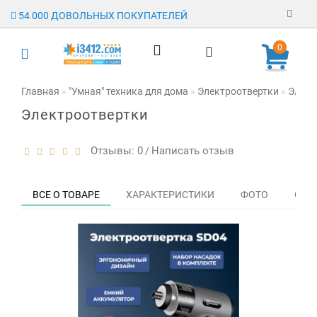
54 000 ДОВОЛЬНЫХ ПОКУПАТЕЛЕЙ
Регистрация
0
Авторизация
Главная
"Умная" техника для дома
Электроотвертки
Элект
Электроотвертки
Гарантия
Доставка
Отзывы: 0
Написать отзыв
/
Оплата
ВСЕ О ТОВАРЕ
ХАРАКТЕРИСТИКИ
ФОТО
ОТЗЫ
Отзывы
О магазине
Заявка на
опт
Контакты