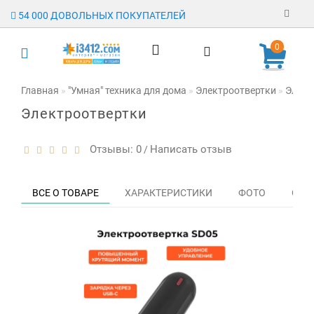
54 000 ДОВОЛЬНЫХ ПОКУПАТЕЛЕЙ
Регистрация
0
Авторизация
Главная
"Умная" техника для дома
Электроотвертки
Элект
Электроотвертки
Гарантия
Доставка
Отзывы: 0
Написать отзыв
/
Оплата
ВСЕ О ТОВАРЕ
ХАРАКТЕРИСТИКИ
ФОТО
ОТЗЫ
Отзывы
О магазине
Заявка на
опт
Контакты