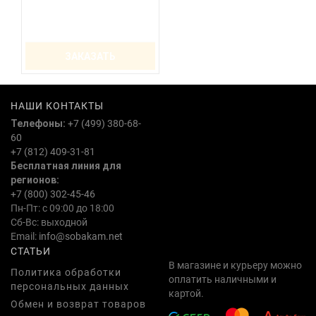
ЗАКАЗАТЬ
НАШИ КОНТАКТЫ
Телефоны:
+7 (499) 380-68-
60
+7 (812) 409-31-81
Бесплатная линия для
регионов:
+7 (800) 302-45-46
Пн-Пт: с 09:00 до 18:00
Сб-Вс: выходной
Email:
info@sobakam.net
СТАТЬИ
В магазине и курьеру можно
Политика обработки
оплатить наличными и
персональных данных
картой.
Обмен и возврат товаров