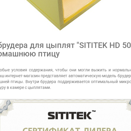
рудера для цыплят "SITITEK HD 50
домашнюю птицу
бые условия содержания, чтобы они могли выжить и нормальн
аш интернет-магазин представляет автоматическую модель брудера
шней птицы. Внутри брудера поддерживается оптимальный микро
ру в камере с цыплятами.