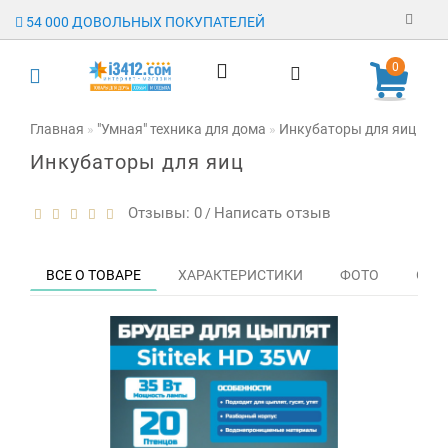
54 000 ДОВОЛЬНЫХ ПОКУПАТЕЛЕЙ
Регистрация
0
Авторизация
Главная
"Умная" техника для дома
Инкубаторы для яиц
Бр
Инкубаторы для яиц
Гарантия
Доставка
Отзывы: 0
Написать отзыв
/
Оплата
ВСЕ О ТОВАРЕ
ХАРАКТЕРИСТИКИ
ФОТО
ОТЗЫ
Отзывы
О магазине
Заявка на
опт
Контакты