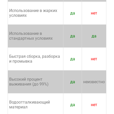
Использование в жарких
да
нет
условиях
Использование в
да
да
стандартных условиях
Быстрая сборка, разборка
да
нет
и промывка
Высокий процент
да
неизвестно
выживания (до 99%)
Водоотталкивающий
да
нет
материал