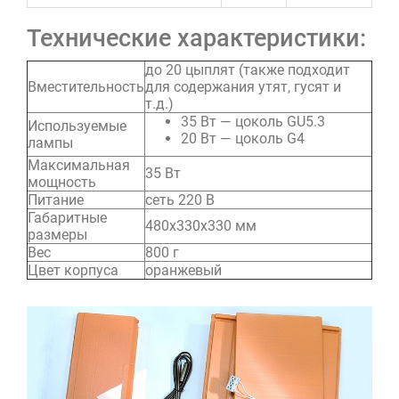
Технические характеристики:
до 20 цыплят (также подходит
Вместительность
для содержания утят, гусят и
т.д.)
35 Вт — цоколь GU5.3
Используемые
20 Вт — цоколь G4
лампы
Максимальная
35 Вт
мощность
Питание
сеть 220 В
Габаритные
480х330х330 мм
размеры
Вес
800 г
Цвет корпуса
оранжевый