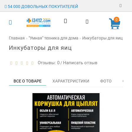
54 000 ДОВОЛЬНЫХ ПОКУПАТЕЛЕЙ
Регистрация
0
Авторизация
Главная
"Умная" техника для дома
Инкубаторы для яиц
Бу
Инкубаторы для яиц
Гарантия
Доставка
Отзывы: 0
Написать отзыв
/
Оплата
ВСЕ О ТОВАРЕ
ХАРАКТЕРИСТИКИ
ФОТО
ОТЗЫ
Отзывы
О магазине
Заявка на
опт
Контакты