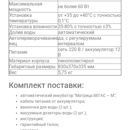
Максимальная
не более 60 Вт
мощность
Установка
от +35 до +40°C с точностью
температуры
0,1°C
Установка влажности
35-80% с точностью ±3%
Долив воды
автоматический
Автопереворачивание
да, с регулируемым
яиц
интервалом
сеть 220 В / аккумулятор 12
Питание
В
Материал корпуса
пенополистирол
Габаритные размеры
830х370х335 мм
Вес
5,75 кг
Комплект поставки:
автоматический инкубатор "Матрица ВЕГАС — М";
кабель питания от аккумулятора;
ванночки для воды (2 шт.);
вакуумные дозаторы воды (2 шт.);
инструкция;
гарантийный талон;