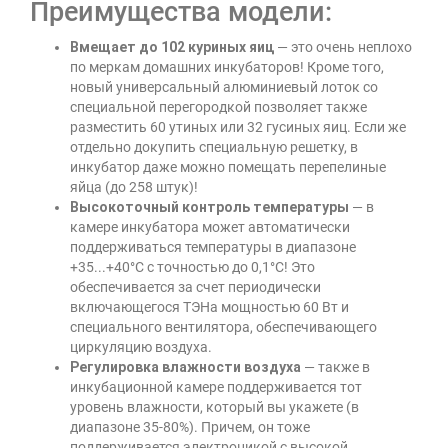
Преимущества модели:
Вмещает до 102 куриных яиц
— это очень неплохо
по меркам домашних инкубаторов! Кроме того,
новый универсальный алюминиевый лоток со
специальной перегородкой позволяет также
разместить 60 утиных или 32 гусиных яиц. Если же
отдельно докупить специальную решетку, в
инкубатор даже можно помещать перепелиные
яйца (до 258 штук)!
Высокоточный контроль температуры
— в
камере инкубатора может автоматически
поддерживаться температуры в диапазоне
+35...+40°C с точностью до 0,1°C! Это
обеспечивается за счет периодически
включающегося ТЭНа мощностью 60 Вт и
специального вентилятора, обеспечивающего
циркуляцию воздуха.
Регулировка влажности воздуха
— также в
инкубационной камере поддерживается тот
уровень влажности, который вы укажете (в
диапазоне 35-80%). Причем, он тоже
поддерживается электроникой с высокой