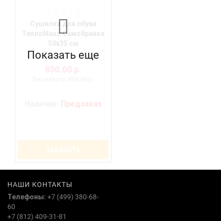
Сушилка для обуви
ТеплоМакс Самобранка
50х35 см
Показать еще
850.00 р.
Без налога: 850.00 р.
Наличие:
Предзаказ
ЗАКАЗАТЬ
НАШИ КОНТАКТЫ
Телефоны:
+7 (499) 380-68-
60
+7 (812) 409-31-81