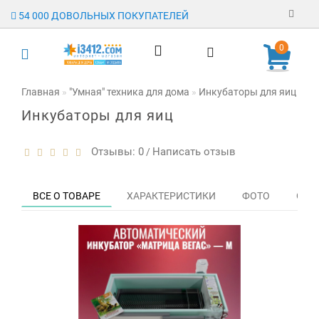
54 000 ДОВОЛЬНЫХ ПОКУПАТЕЛЕЙ
Регистрация
0
Авторизация
Главная
"Умная" техника для дома
Инкубаторы для яиц
Ин
Инкубаторы для яиц
Гарантия
Доставка
Отзывы: 0
Написать отзыв
/
Оплата
ВСЕ О ТОВАРЕ
ХАРАКТЕРИСТИКИ
ФОТО
ОТЗЫ
Отзывы
О магазине
Заявка на
опт
Контакты