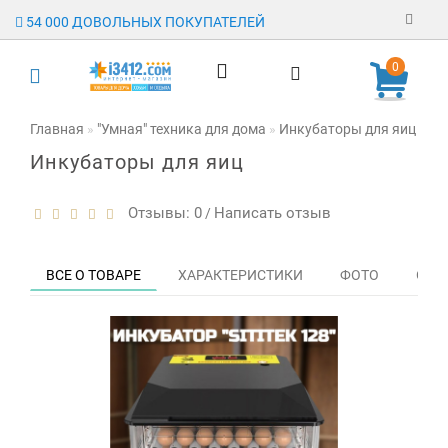
54 000 ДОВОЛЬНЫХ ПОКУПАТЕЛЕЙ
Регистрация
0
Авторизация
Главная
"Умная" техника для дома
Инкубаторы для яиц
Ин
Инкубаторы для яиц
Гарантия
Доставка
Отзывы: 0
Написать отзыв
/
Оплата
ВСЕ О ТОВАРЕ
ХАРАКТЕРИСТИКИ
ФОТО
ОТЗЫ
Отзывы
О магазине
Заявка на
опт
Контакты