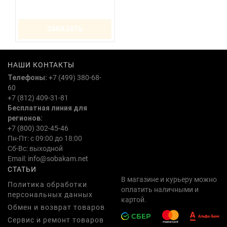
ЗАКАЗАТЬ
НАШИ КОНТАКТЫ
Телефоны:
+7 (499) 380-68-
60
+7 (812) 409-31-81
Бесплатная линия для
регионов:
+7 (800) 302-45-46
Пн-Пт: с 09:00 до 18:00
Сб-Вс: выходной
Email:
info@sobakam.net
СТАТЬИ
В магазине и курьеру можно
Политика обработки
оплатить наличными и
персональных данных
картой.
Обмен и возврат товаров
Сервис и ремонт товаров