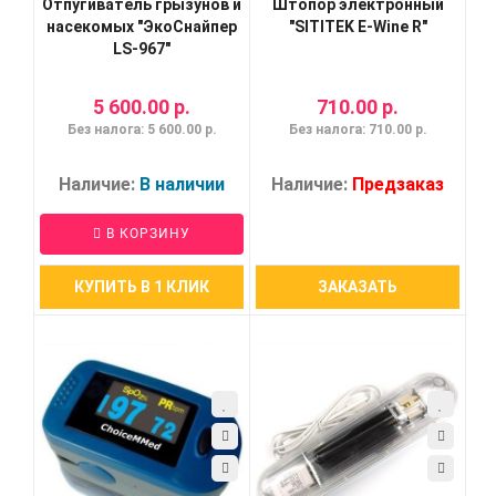
Отпугиватель грызунов и
Штопор электронный
насекомых "ЭкоСнайпер
"SITITEK E-Wine R"
LS-967"
5 600.00 р.
710.00 р.
Без налога: 5 600.00 р.
Без налога: 710.00 р.
Наличие:
В наличии
Наличие:
Предзаказ
В КОРЗИНУ
КУПИТЬ В 1 КЛИК
ЗАКАЗАТЬ