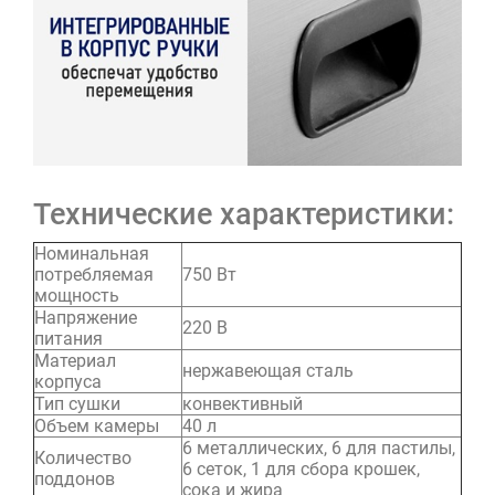
Технические характеристики:
Номинальная
потребляемая
750 Вт
мощность
Напряжение
220 В
питания
Материал
нержавеющая сталь
корпуса
Тип сушки
конвективный
Объем камеры
40 л
6 металлических, 6 для пастилы,
Количество
6 сеток, 1 для сбора крошек,
поддонов
сока и жира