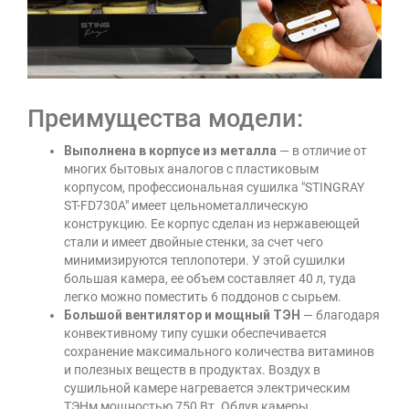
Преимущества модели:
Выполнена в корпусе из металла
— в отличие от
многих бытовых аналогов с пластиковым
корпусом, профессиональная сушилка "STINGRAY
ST-FD730A" имеет цельнометаллическую
конструкцию. Ее корпус сделан из нержавеющей
стали и имеет двойные стенки, за счет чего
минимизируются теплопотери. У этой сушилки
большая камера, ее объем составляет 40 л, туда
легко можно поместить 6 поддонов с сырьем.
Большой вентилятор и мощный ТЭН
— благодаря
конвективному типу сушки обеспечивается
сохранение максимального количества витаминов
и полезных веществ в продуктах. Воздух в
сушильной камере нагревается электрическим
ТЭНм мощностью 750 Вт. Обдув камеры