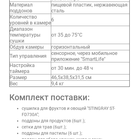
Материал
пищевой пластик, нержавеющая
поддонов
сталь
Количество
6
уровней в камере
Диапазон
температуры
от 35 до 75°С
сушки
Обдув камеры
горизонтальный
сенсорное, через мобильное
Тип управления
приложение "SmartLife"
Настройка
от 30 мин. до 48 ч
таймера
Размер
46,5х38,5х31,5 см
Вес
9,4 кг
Комплект поставки:
сушилка для фруктов и овощей "STINGRAY ST-
FD730A";
поддоны для продуктов (6шт.);
сетки для трав (6шт.);
поддоны для пастилы (6 шт.);