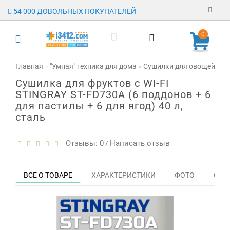
54 000 ДОВОЛЬНЫХ ПОКУПАТЕЛЕЙ
Регистрация
0
Авторизация
Главная
"Умная" техника для дома
Сушилки для овощей, фру
Сушилка для фруктов с WI-FI
Гарантия
STINGRAY ST-FD730A (6 поддонов + 6
для пастилы + 6 для ягод) 40 л,
Доставка
сталь
Оплата
Отзывы: 0
Написать отзыв
/
Отзывы
О магазине
ВСЕ О ТОВАРЕ
ХАРАКТЕРИСТИКИ
ФОТО
ОТЗЫ
Заявка на
опт
Контакты