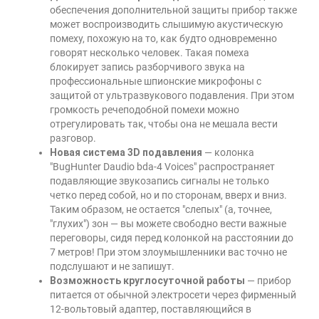
обеспечения дополнительной защиты прибор также
может воспроизводить слышимую акустическую
помеху, похожую на то, как будто одновременно
говорят несколько человек. Такая помеха
блокирует запись разборчивого звука на
профессиональные шпионские микрофоны с
защитой от ультразвукового подавления. При этом
громкость речеподобной помехи можно
отрегулировать так, чтобы она не мешала вести
разговор.
Новая система 3D подавления
— колонка
"BugHunter Daudio bda-4 Voices" распространяет
подавляющие звукозапись сигналы не только
четко перед собой, но и по сторонам, вверх и вниз.
Таким образом, не остается "слепых" (а, точнее,
"глухих") зон — вы можете свободно вести важные
переговоры, сидя перед колонкой на расстоянии до
7 метров! При этом злоумышленники вас точно не
подслушают и не запишут.
Возможность круглосуточной работы
— прибор
питается от обычной электросети через фирменный
12-вольтовый адаптер, поставляющийся в