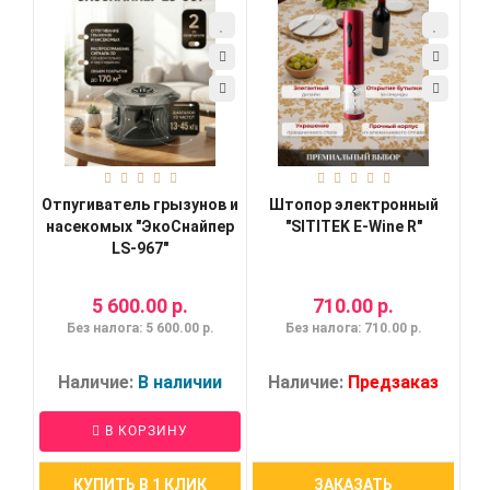
Отпугиватель грызунов и
Штопор электронный
насекомых "ЭкоСнайпер
"SITITEK E-Wine R"
LS-967"
5 600.00 р.
710.00 р.
Без налога: 5 600.00 р.
Без налога: 710.00 р.
Наличие:
В наличии
Наличие:
Предзаказ
В КОРЗИНУ
КУПИТЬ В 1 КЛИК
ЗАКАЗАТЬ