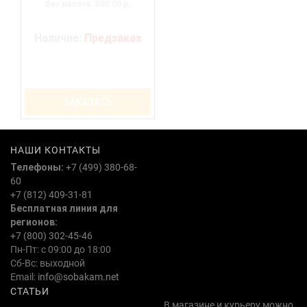
Без налога: 850.00 р.
Наличие:
Предзаказ
ЗАКАЗАТЬ
НАШИ КОНТАКТЫ
Телефоны:
+7 (499) 380-68-
60
+7 (812) 409-31-81
Бесплатная линия для
регионов:
+7 (800) 302-45-46
Пн-Пт: с 09:00 до 18:00
Сб-Вс: выходной
Email:
info@sobakam.net
СТАТЬИ
В магазине и курьеру можно