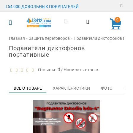
54 000 ДОВОЛЬНЫХ ПОКУПАТЕЛЕЙ
Регистрация
0
Авторизация
Главная
Защита переговоров
Подавители диктофонов порт
Подавители диктофонов
Гарантия
портативные
Доставка
Отзывы: 0
Написать отзыв
/
Оплата
Отзывы
ВСЕ О ТОВАРЕ
ХАРАКТЕРИСТИКИ
ФОТО
ОТЗЫ
О магазине
Заявка на
опт
Контакты