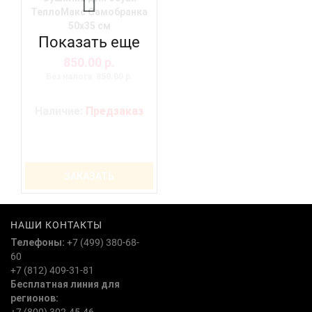
ТеплоМакс Самобранка
50х35 см
Показать еще
850.00 р.
Без налога: 850.00 р.
Наличие:
Предзаказ
ЗАКАЗАТЬ
НАШИ КОНТАКТЫ
Телефоны:
+7 (499) 380-68-
60
+7 (812) 409-31-81
Бесплатная линия для
регионов: