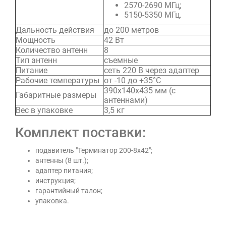
2570-2690 МГц;
5150-5350 МГц.
Дальность действия
до 200 метров
Мощность
42 Вт
Количество антенн
8
Тип антенн
съемные
Питание
сеть 220 В через адаптер
Рабочие температуры
от -10 до +35°C
390х140х435 мм (с
Габаритные размеры
антеннами)
Вес в упаковке
3,5 кг
Комплект поставки:
подавитель "Терминатор 200-8х42";
антенны (8 шт.);
адаптер питания;
инструкция;
гарантийный талон;
упаковка.