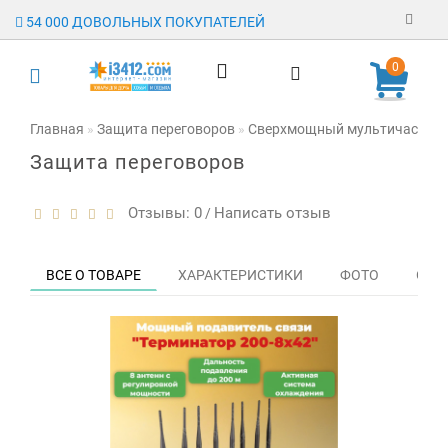
54 000 ДОВОЛЬНЫХ ПОКУПАТЕЛЕЙ
Регистрация
0
Авторизация
Главная
Защита переговоров
Сверхмощный мультичастотны
Защита переговоров
Гарантия
Доставка
Отзывы: 0
Написать отзыв
/
Оплата
ВСЕ О ТОВАРЕ
ХАРАКТЕРИСТИКИ
ФОТО
ОТЗЫ
Отзывы
О магазине
Заявка на
опт
Контакты