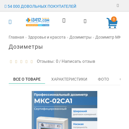
54 000 ДОВОЛЬНЫХ ПОКУПАТЕЛЕЙ
Регистрация
0
Авторизация
Главная
Здоровье и красота
Дозиметры
Дозиметр МКС-02
Дозиметры
Гарантия
Доставка
Отзывы: 0
Написать отзыв
/
Оплата
ВСЕ О ТОВАРЕ
ХАРАКТЕРИСТИКИ
ФОТО
ОТЗЫ
Отзывы
О магазине
Заявка на
опт
Контакты