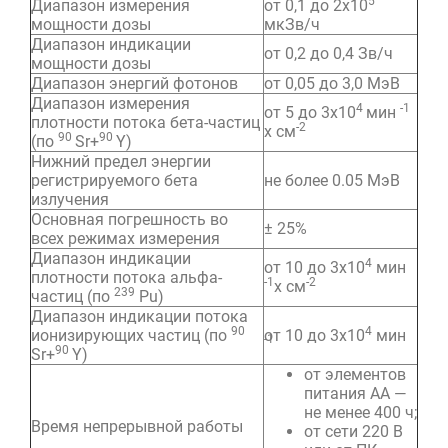
5
Диапазон измерения
от 0,1 до 2х10
мощности дозы
мкЗв/ч
Диапазон индикации
от 0,2 до 0,4 Зв/ч
мощности дозы
Диапазон энергий фотонов
от 0,05 до 3,0 МэВ
Диапазон измерения
4
-1
от 5 до 3х10
мин
плотности потока бета-частиц
-2
х см
90
90
(по
Sr+
Y)
Нижний предел энергии
регистрируемого бета
не более 0.05 МэВ
излучения
Основная погрешность во
± 25%
всех режимах измерения
Диапазон индикации
4
от 10 до 3х10
мин
плотности потока альфа-
-1
-2
х см
239
частиц (по
Pu)
Диапазон индикации потока
90
4
ионизирующих частиц (по
от 10 до 3х10
мин
-1
90
Sr+
Y)
от элементов
питания АА —
не менее 400 ч;
Время непрерывной работы
от сети 220 В