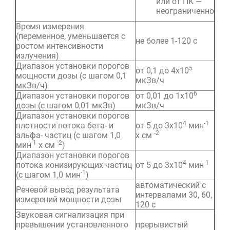
или от ПК —
неограниченно
Время измерения
(переменное, уменьшается с
не более 1-120 с
ростом интенсивности
излучения)
Диапазон установки порогов
5
от 0,1 до 4х10
мощности дозы (с шагом 0,1
мкЗв/ч
мкЗв/ч)
6
Диапазон установки порогов
от 0,01 до 1х10
дозы (с шагом 0,01 мкЗв)
мкЗв/ч
Диапазон установки порогов
4
-1
плотности потока бета- и
от 5 до 3х10
мин
-2
альфа- частиц (с шагом 1,0
х см
-1
-2
мин
х см
)
Диапазон установки порогов
4
-1
потока ионизирующих частиц
от 5 до 3х10
мин
-1
(с шагом 1,0 мин
)
автоматический с
Речевой вывод результата
интервалами 30, 60,
измерений мощности дозы
120 с
Звуковая сигнализация при
превышении установленного
прерывистый