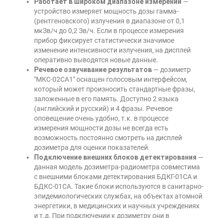
Работает в широком диапазоне измерений
—
устройство измеряет мощность дозы гамма-
(рентгеновского) излучения в диапазоне от 0,1
мкЗв/ч до 0,2 Зв/ч. Если в процессе измерения
прибор фиксирует статистически значимое
изменение интенсивности излучения, на дисплей
оперативно выводятся новые данные.
Речевое озвучивание результатов
— дозиметр
"МКС-02СА1" оснащен голосовым интерфейсом,
который может произносить стандартные фразы,
заложенные в его память. Доступно 2 языка
(английский и русский) и 4 фразы. Речевое
оповещение очень удобно, т.к. в процессе
измерения мощности дозы не всегда есть
возможность постоянно смотреть на дисплей
дозиметра для оценки показателей.
Подключение внешних блоков детектирования
—
данная модель дозиметра-радиометра совместима
с внешними блоками детектирования БДКГ-01СА и
БДКС-01СА. Такие блоки используются в санитарно-
эпидемиологических службах, на объектах атомной
энергетики, в медицинских и научных учреждениях
и т.д. При подключении к дозиметру они в