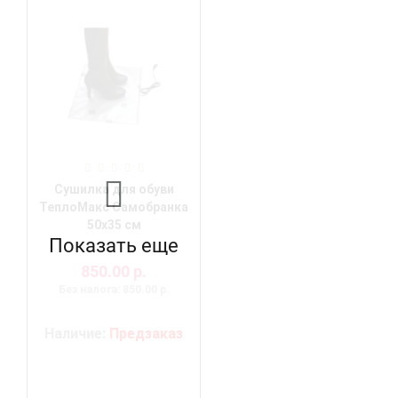
Сушилка для обуви
ТеплоМакс Самобранка
50х35 см
Показать еще
850.00 р.
Без налога: 850.00 р.
Наличие:
Предзаказ