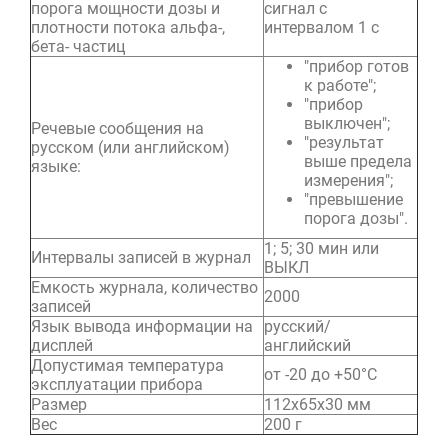
порога мощности дозы и
сигнал с
плотности потока альфа-,
интервалом 1 с
бета- частиц
"прибор готов
к работе";
"прибор
выключен";
Речевые сообщения на
"результат
русском (или английском)
выше предела
языке:
измерения";
"превышение
порога дозы".
1; 5; 30 мин или
Интервалы записей в журнал
ВЫКЛ
Емкость журнала, количество
2000
записей
Язык вывода информации на
русский/
дисплей
английский
Допустимая температура
от -20 до +50°С
эксплуатации прибора
Размер
112х65х30 мм
Вес
200 г