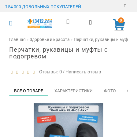
54 000 ДОВОЛЬНЫХ ПОКУПАТЕЛЕЙ
Регистрация
0
Авторизация
Главная
Здоровье и красота
Перчатки, рукавицы и муфты с
Перчатки, рукавицы и муфты с
Гарантия
подогревом
Доставка
Отзывы: 0
Написать отзыв
/
Оплата
Отзывы
ВСЕ О ТОВАРЕ
ХАРАКТЕРИСТИКИ
ФОТО
ОТЗЫ
О магазине
Заявка на
опт
Контакты